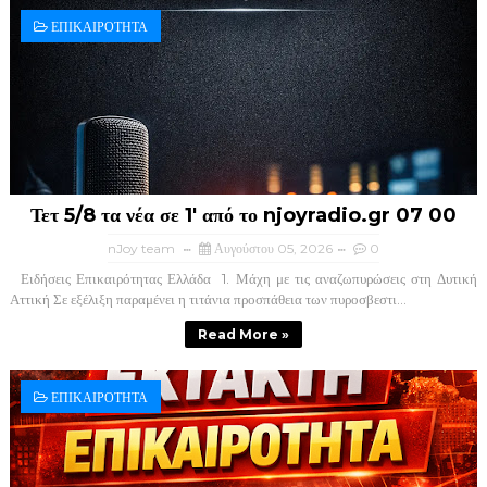
ΕΠΙΚΑΙΡΟΤΗΤΑ
Τετ 5/8 τα νέα σε 1' από το njoyradio.gr 07 00
nJoy team
Αυγούστου 05, 2026
0
Ειδήσεις Επικαιρότητας Ελλάδα ​ 1. Μάχη με τις αναζωπυρώσεις στη Δυτική
Αττική ​Σε εξέλιξη παραμένει η τιτάνια προσπάθεια των πυροσβεστι...
Read More »
ΕΠΙΚΑΙΡΟΤΗΤΑ