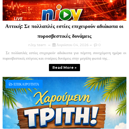
Αττική: Σε πολλαπλές εστίες επιχειρούν αδιάκοπα οι
πυροσβεστικές δυνάμεις
nJoy team
Αυγούστου 04, 2026
0
Σε πολλαπλές εστίες επιχειρούν αδιάκοπα για πέμπτη συνεχόμενη ημέρα οι
πυροσβεστικές επίγειες και εναέριες δυνάμεις στην μεγάλη φωτιά της...
Read More »
ΕΠΙΚΑΙΡΟΤΗΤΑ