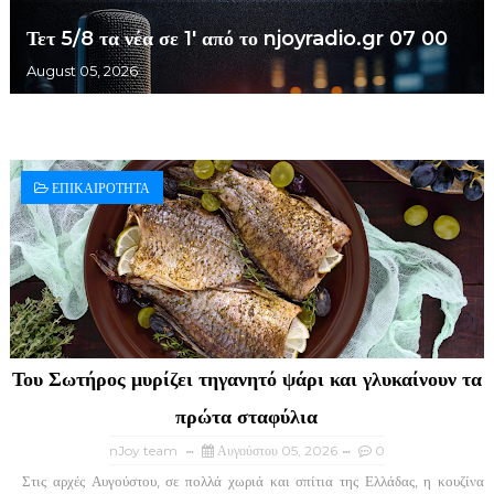
Τετ 5/8 τα νέα σε 1' από το njoyradio.gr 07 00
August 05, 2026
ΕΠΙΚΑΙΡΟΤΗΤΑ
Του Σωτήρος μυρίζει τηγανητό ψάρι και γλυκαίνουν τα
πρώτα σταφύλια
nJoy team
Αυγούστου 05, 2026
0
Στις αρχές Αυγούστου, σε πολλά χωριά και σπίτια της Ελλάδας, η κουζίνα