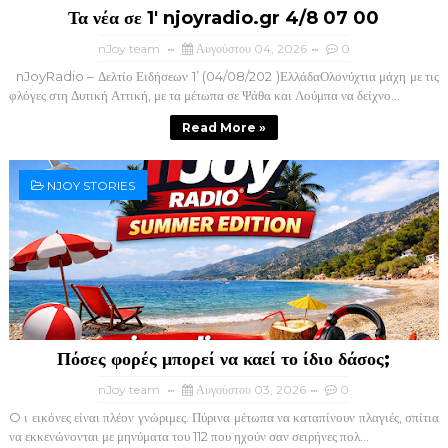
Τα νέα σε 1' njoyradio.gr 4/8 07 00
nJoy team
Αυγούστου 04, 2026
0
nJoyRadio – Δελτίο Ειδήσεων 1’ (04/08/202 )ΕλλάδαΟλονύχτια μάχη με τις
φλόγες στη Δυτική Αττική, με τα μέτωπα σε Ψάθα και Λούμπα να δείχνο...
Read More »
NJOY STORIES
Πόσες φορές μπορεί να καεί το ίδιο δάσος;
nJoy team
Αυγούστου 03, 2026
0
O ι εικόνες είναι πλέον γνώριμες. Πύρινα μέτωπα να καταπίνουν πλαγιές, σπίτια
να εκκενώνονται με μηνύματα του 112 που ηχούν σαν σειρήνες πολ...