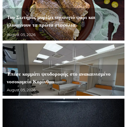
Του Σωτήρος μυρίζει τηγανητό ψάρι και
γλυκαίνουν τα πρώτα σταφύλια
August 05, 2026
Έπεσε κομμάτι ψευδοροφής στο ανακαινισμένο
νοσοκομείο Κορίνθου
August 05, 2026