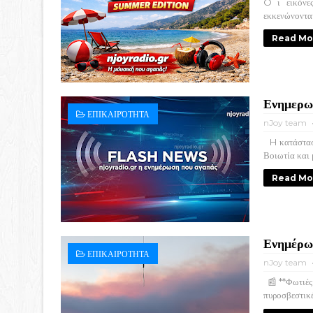
O ι εικόνες
εκκενώνονται
Read Mo
Ενημερωσ
ΕΠΙΚΑΙΡΌΤΗΤΑ
nJoy team
H κατάσταση
Βοιωτία και μ
Read Mo
Ενημέρω
ΕΠΙΚΑΙΡΟΤΗΤΑ
nJoy team
📰 **Φωτιές
πυροσβεστικές