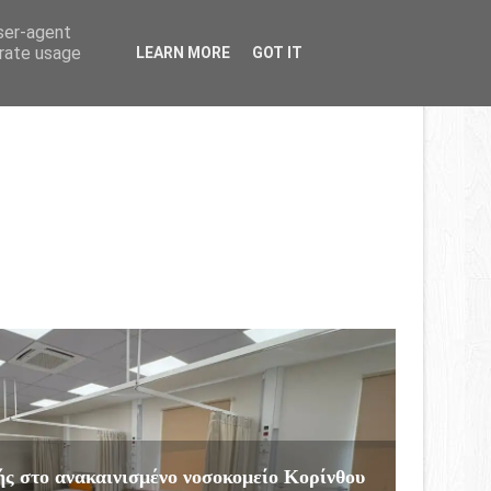
Home
About
Contact
user-agent
erate usage
LEARN MORE
GOT IT
ς στο ανακαινισμένο νοσοκομείο Κορίνθου