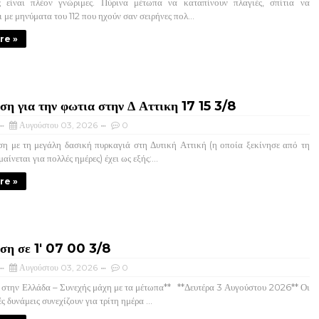
 είναι πλέον γνώριμες. Πύρινα μέτωπα να καταπίνουν πλαγιές, σπίτια να
 με μηνύματα του 112 που ηχούν σαν σειρήνες πολ...
re »
η για την φωτια στην Δ Αττικη 17 15 3/8
Αυγούστου 03, 2026
0
 με τη μεγάλη δασική πυρκαγιά στη Δυτική Αττική (η οποία ξεκίνησε από τη
αίνεται για πολλές ημέρες) έχει ως εξής:...
re »
ση σε 1' 07 00 3/8
Αυγούστου 03, 2026
0
 στην Ελλάδα – Συνεχής μάχη με τα μέτωπα** **Δευτέρα 3 Αυγούστου 2026** Οι
 δυνάμεις συνεχίζουν για τρίτη ημέρα ...