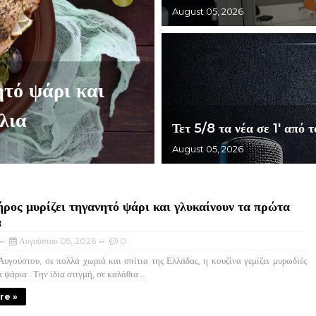
August 05, 2026
ητό ψάρι και
λια
Τετ 5/8 τα νέα σε 1' από
August 05, 2026
ρος μυρίζει τηγανητό ψάρι και γλυκαίνουν τα πρώτα
α
Αυγούστου 05, 2026
0
υγούστου, σε πολλά χωριά και σπίτια της Ελλάδας, η κουζίνα γεμίζει μυρωδιές
ψάρια . Την ίδια στιγμή, σε καλάθια ...
re »