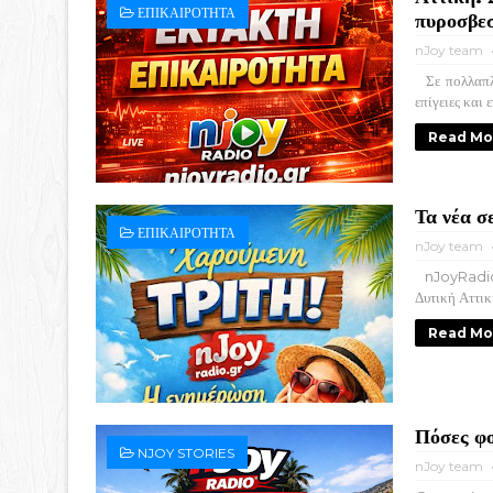
ΕΠΙΚΑΙΡΟΤΗΤΑ
πυροσβεσ
nJoy team
Σε πολλαπλέ
επίγειες και 
Read Mo
Τα νέα 
ΕΠΙΚΑΙΡΟΤΗΤΑ
nJoy team
nJoyRadio –
Δυτική Αττικ
Read Mo
Πόσες φο
NJOY STORIES
nJoy team