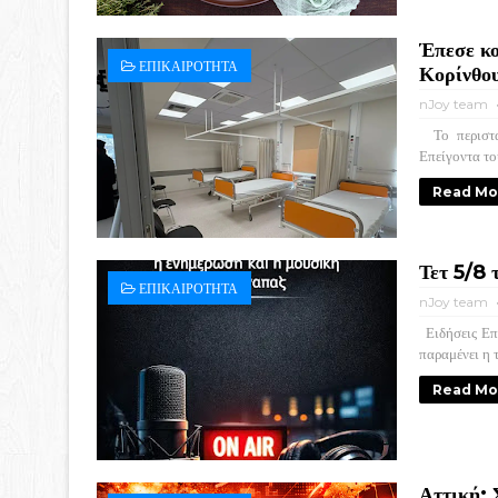
Έπεσε κο
ΕΠΙΚΑΙΡΟΤΗΤΑ
Κορίνθο
nJoy team
Το περιστατ
Επείγοντα το
Read Mo
Τετ 5/8 
ΕΠΙΚΑΙΡΟΤΗΤΑ
nJoy team
Ειδήσεις Επι
παραμένει η 
Read Mo
Αττική: 