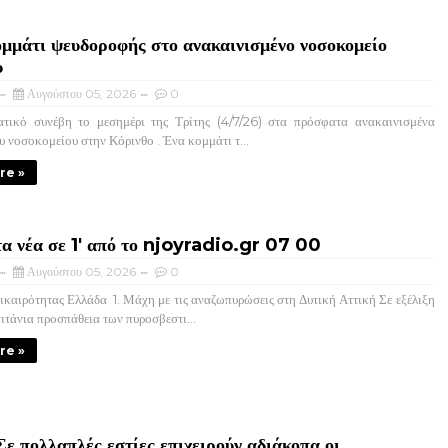
μμάτι ψευδοροφής στο ανακαινισμένο νοσοκομείο
υ
Αυγούστου 05, 2026
0
ικό συνέβη το μεσημέρι της Τρίτης (4/7/26) στα πρόσφατα ανακαινισμένα
υ νοσοκομείου στην Κόρινθο . Ένα κομμάτι τ...
re »
τα νέα σε 1' από το njoyradio.gr 07 00
Αυγούστου 05, 2026
0
καιρότητας Ελλάδα ​ 1. Μάχη με τις αναζωπυρώσεις στη Δυτική Αττική ​Σε εξέλιξη
τιτάνια προσπάθεια των πυροσβεστι...
re »
Σε πολλαπλές εστίες επιχειρούν αδιάκοπα οι