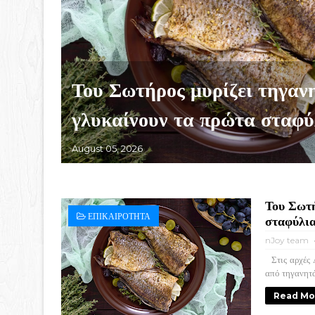
Του Σωτήρος μυρίζει τηγαν
γλυκαίνουν τα πρώτα σταφύ
August 05, 2026
Του Σωτή
ΕΠΙΚΑΙΡΟΤΗΤΑ
σταφύλι
nJoy team
Στις αρχές Α
από τηγανητά 
Read Mo