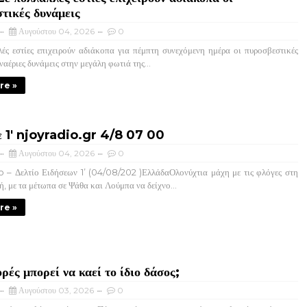
τικές δυνάμεις
Αυγούστου 04, 2026
0
ς εστίες επιχειρούν αδιάκοπα για πέμπτη συνεχόμενη ημέρα οι πυροσβεστικές
εναέριες δυνάμεις στην μεγάλη φωτιά της...
re »
σε 1' njoyradio.gr 4/8 07 00
Αυγούστου 04, 2026
0
 Δελτίο Ειδήσεων 1’ (04/08/202 )ΕλλάδαΟλονύχτια μάχη με τις φλόγες στη
ή, με τα μέτωπα σε Ψάθα και Λούμπα να δείχνο...
re »
ρές μπορεί να καεί το ίδιο δάσος;
Αυγούστου 03, 2026
0