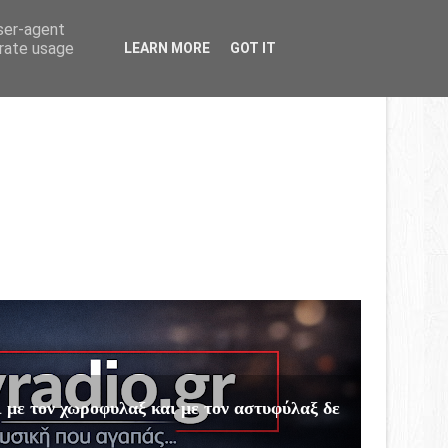
Home
About
Contact
user-agent
erate usage
LEARN MORE
GOT IT
με τον χωροφυλαξ και με τον αστυφύλαξ δε