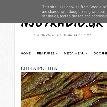
This site uses cookies from Google to d
are shared with Google along with perf
statistics, and to detect and address 
NJOYRADIO.GR
Η ΕΝΗΜΕΡΩΣΗ ...Η ΜΟΥΣΙΚΗ ΠΟΥ ΑΓΑΠΑΣ
HOME
FEATURES
MEGA MENU
DOCUM
ΕΠΙΚΑΙΡΟΤΗΤΑ