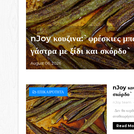
nJoy κουζινα:`φρέσκιες μπ
γάστρα με ξίδι και σκόρδο`
August 06, 2026
nJoy κου
ΕΠΙΚΑΙΡΌΤΗΤΑ
σκόρδο`
nJoy team
Δεν θα κερδί
αναθεωρήσετε 
Read Mo