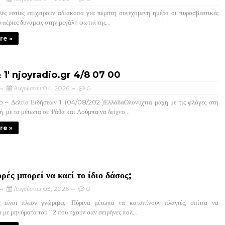
ς εστίες επιχειρούν αδιάκοπα για πέμπτη συνεχόμενη ημέρα οι πυροσβεστικές
εναέριες δυνάμεις στην μεγάλη φωτιά της...
re »
σε 1' njoyradio.gr 4/8 07 00
Αυγούστου 04, 2026
0
 Δελτίο Ειδήσεων 1’ (04/08/202 )ΕλλάδαΟλονύχτια μάχη με τις φλόγες στη
ή, με τα μέτωπα σε Ψάθα και Λούμπα να δείχνο...
re »
ρές μπορεί να καεί το ίδιο δάσος;
Αυγούστου 03, 2026
0
 είναι πλέον γνώριμες. Πύρινα μέτωπα να καταπίνουν πλαγιές, σπίτια να
 με μηνύματα του 112 που ηχούν σαν σειρήνες πολ...