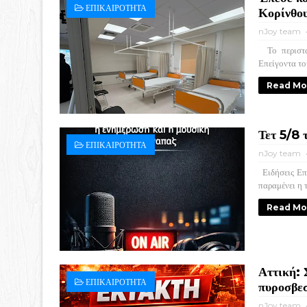
ΕΠΙΚΑΙΡΟΤΗΤΑ
Κορίνθο
nJoy team
Το περιστατ
Επείγοντα το
Read Mo
Τετ 5/8 
ΕΠΙΚΑΙΡΟΤΗΤΑ
nJoy team
Ειδήσεις Επι
παραμένει η 
Read Mo
Αττική: 
ΕΠΙΚΑΙΡΟΤΗΤΑ
πυροσβεσ
nJoy team