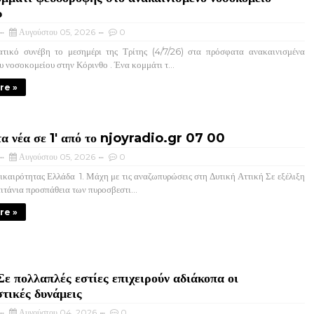
υ
Αυγούστου 05, 2026
0
ικό συνέβη το μεσημέρι της Τρίτης (4/7/26) στα πρόσφατα ανακαινισμένα
υ νοσοκομείου στην Κόρινθο . Ένα κομμάτι τ...
re »
τα νέα σε 1' από το njoyradio.gr 07 00
Αυγούστου 05, 2026
0
καιρότητας Ελλάδα ​ 1. Μάχη με τις αναζωπυρώσεις στη Δυτική Αττική ​Σε εξέλιξη
τιτάνια προσπάθεια των πυροσβεστι...
re »
Σε πολλαπλές εστίες επιχειρούν αδιάκοπα οι
τικές δυνάμεις
Αυγούστου 04, 2026
0