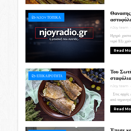
Θανασης 
NJOY ΤΟΠΙΚΑ
αστυφύλα
nJoy team
Ηχηρό χαστο
νερό Έξι χρό
Read Mo
Του Σωτή
ΕΠΙΚΑΙΡΟΤΗΤΑ
σταφύλι
nJoy team
Στις αρχές Α
από τηγανητά 
Read Mo
Έπεσε κο