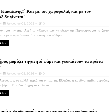
Κακαζανης:`Και με τον χωροφυλαξ και με τον
ξ δε γίνεται`
Αυγούστου 06, 2026
0
ύκι για την Δημ. Αρχή το κάλεσμα των κατοίκων της Περαχωρας για το ζεστό
νια έχουν περάσει απο τότε που δημιουργήθηκε...
re »
ρος μυρίζει τηγανητό ψάρι και γλυκαίνουν τα πρώτα
α
Αυγούστου 05, 2026
0
υγούστου, σε πολλά χωριά και σπίτια της Ελλάδας, η κουζίνα γεμίζει μυρωδιές
ψάρια . Την ίδια στιγμή, σε καλάθια ...
re »
μμάτι ψευδοροφής στο ανακαινισμένο νοσοκομείο