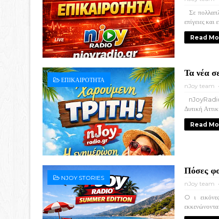
Σε πολλαπλέ
επίγειες και 
Read Mo
Τα νέα 
ΕΠΙΚΑΙΡΟΤΗΤΑ
nJoy team
nJoyRadio –
Δυτική Αττικ
Read Mo
Πόσες φο
NJOY STORIES
nJoy team
O ι εικόνες
εκκενώνονται