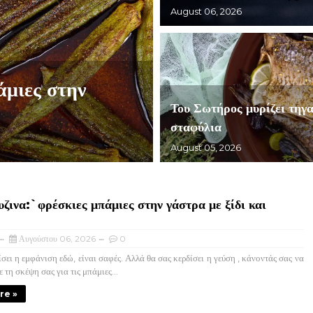
August 06, 2026
άμιες στην
Του Σωτήρος μυρίζει τηγα
σταφύλια
August 05, 2026
ζινα:`φρέσκιες μπάμιες στην γάστρα με ξίδι και
Αυγούστου 06, 2026
0
σει η εμφάνιση εδώ, είναι σαφές. Αλλά θα σας κερδίσει η γεύση , κάνοντάς σας να
τη σκέψη σας για τις μπάμιες...
re »