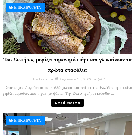
ΕΠΙΚΑΙΡΟΤΗΤΑ
Του Σωτήρος μυρίζει τηγανητό ψάρι και γλυκαίνουν τα
πρώτα σταφύλια
nJoy team
Αυγούστου 05, 2026
0
Στις αρχές Αυγούστου, σε πολλά χωριά και σπίτια της Ελλάδας, η κουζίνα
γεμίζει μυρωδιές από τηγανητά ψάρια . Την ίδια στιγμή, σε καλάθια ...
Read More »
ΕΠΙΚΑΙΡΟΤΗΤΑ