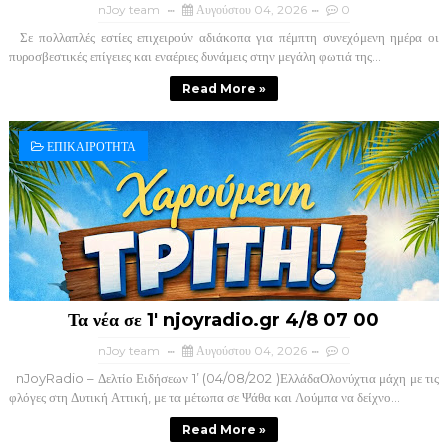
nJoy team
Αυγούστου 04, 2026
0
Σε πολλαπλές εστίες επιχειρούν αδιάκοπα για πέμπτη συνεχόμενη ημέρα οι
πυροσβεστικές επίγειες και εναέριες δυνάμεις στην μεγάλη φωτιά της...
Read More »
ΕΠΙΚΑΙΡΟΤΗΤΑ
Τα νέα σε 1' njoyradio.gr 4/8 07 00
nJoy team
Αυγούστου 04, 2026
0
nJoyRadio – Δελτίο Ειδήσεων 1’ (04/08/202 )ΕλλάδαΟλονύχτια μάχη με τις
φλόγες στη Δυτική Αττική, με τα μέτωπα σε Ψάθα και Λούμπα να δείχνο...
Read More »