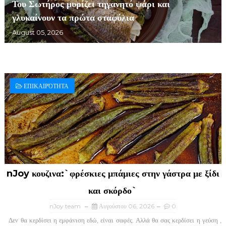
Του Σωτήρος μυρίζει τηγανητό ψάρι και
γλυκαίνουν τα πρώτα σταφύλια
August 05, 2026
ΕΠΙΚΑΙΡΌΤΗΤΑ
nJoy κουζινα:`φρέσκιες μπάμιες στην γάστρα με ξίδι
και σκόρδο`
nJoy team
Αυγούστου 06, 2026
0
Δεν θα κερδίσει η εμφάνιση εδώ, είναι σαφές. Αλλά θα σας κερδίσει η γεύση ,