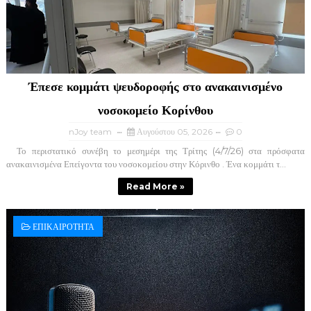
Έπεσε κομμάτι ψευδοροφής στο ανακαινισμένο
νοσοκομείο Κορίνθου
nJoy team
Αυγούστου 05, 2026
0
Το περιστατικό συνέβη το μεσημέρι της Τρίτης (4/7/26) στα πρόσφατα
ανακαινισμένα Επείγοντα του νοσοκομείου στην Κόρινθο . Ένα κομμάτι τ...
Read More »
ΕΠΙΚΑΙΡΟΤΗΤΑ