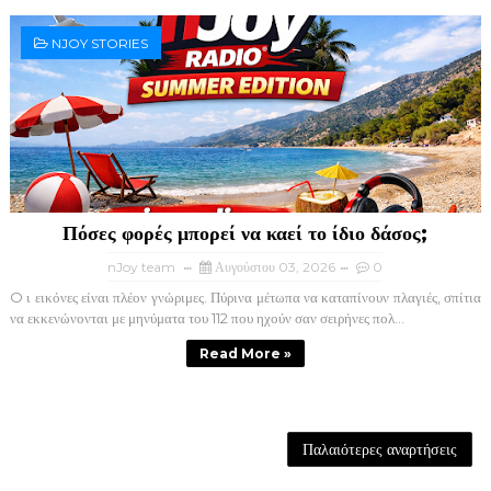
NJOY STORIES
Πόσες φορές μπορεί να καεί το ίδιο δάσος;
nJoy team
Αυγούστου 03, 2026
0
O ι εικόνες είναι πλέον γνώριμες. Πύρινα μέτωπα να καταπίνουν πλαγιές, σπίτια
να εκκενώνονται με μηνύματα του 112 που ηχούν σαν σειρήνες πολ...
Read More »
Παλαιότερες αναρτήσεις