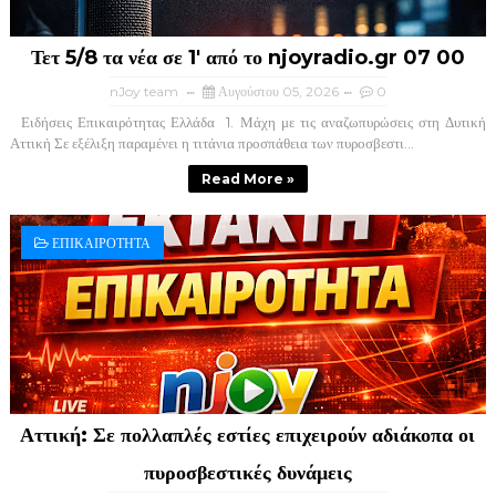
Τετ 5/8 τα νέα σε 1' από το njoyradio.gr 07 00
nJoy team
Αυγούστου 05, 2026
0
Ειδήσεις Επικαιρότητας Ελλάδα ​ 1. Μάχη με τις αναζωπυρώσεις στη Δυτική
Αττική ​Σε εξέλιξη παραμένει η τιτάνια προσπάθεια των πυροσβεστι...
Read More »
ΕΠΙΚΑΙΡΟΤΗΤΑ
Αττική: Σε πολλαπλές εστίες επιχειρούν αδιάκοπα οι
πυροσβεστικές δυνάμεις