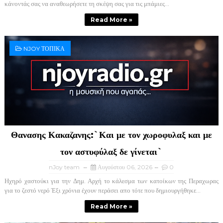
κάνοντάς σας να αναθεωρήσετε τη σκέψη σας για τις μπάμιες...
Read More »
NJOY ΤΟΠΙΚΑ
Θανασης Κακαζανης:`Και με τον χωροφυλαξ και με
τον αστυφύλαξ δε γίνεται`
nJoy team
Αυγούστου 06, 2026
0
Ηχηρό χαστούκι για την Δημ. Αρχή το κάλεσμα των κατοίκων της Περαχωρας
για το ζεστό νερό Έξι χρόνια έχουν περάσει απο τότε που δημιουργήθηκε...
Read More »