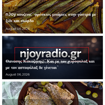
nJoy κουζινα:`φρέσκιες μπάμιες στην γάστρα με
ξίδι και σκόρδο`
August 06, 2026
Θανασης Κακαζανης:`Και με τον χωροφυλαξ και
με τον αστυφύλαξ δε γίνεται`
August 06, 2026