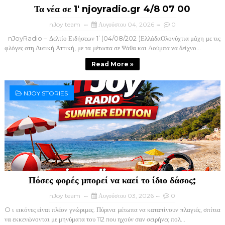
Τα νέα σε 1' njoyradio.gr 4/8 07 00
nJoy team
Αυγούστου 04, 2026
0
nJoyRadio – Δελτίο Ειδήσεων 1’ (04/08/202 )ΕλλάδαΟλονύχτια μάχη με τις
φλόγες στη Δυτική Αττική, με τα μέτωπα σε Ψάθα και Λούμπα να δείχνο...
Read More »
NJOY STORIES
Πόσες φορές μπορεί να καεί το ίδιο δάσος;
nJoy team
Αυγούστου 03, 2026
0
O ι εικόνες είναι πλέον γνώριμες. Πύρινα μέτωπα να καταπίνουν πλαγιές, σπίτια
να εκκενώνονται με μηνύματα του 112 που ηχούν σαν σειρήνες πολ...