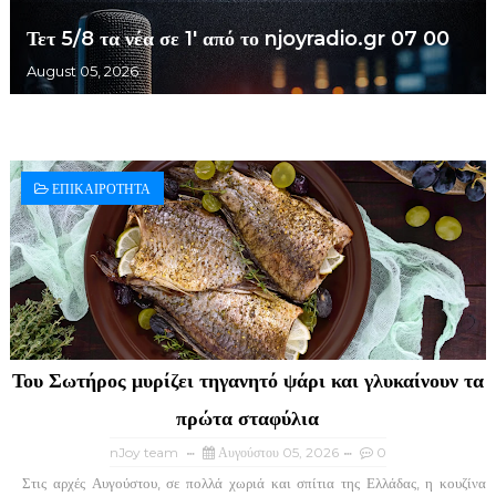
Τετ 5/8 τα νέα σε 1' από το njoyradio.gr 07 00
August 05, 2026
ΕΠΙΚΑΙΡΟΤΗΤΑ
Του Σωτήρος μυρίζει τηγανητό ψάρι και γλυκαίνουν τα
πρώτα σταφύλια
nJoy team
Αυγούστου 05, 2026
0
Στις αρχές Αυγούστου, σε πολλά χωριά και σπίτια της Ελλάδας, η κουζίνα