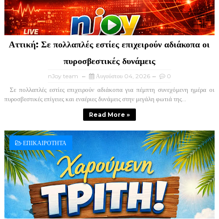
Αττική: Σε πολλαπλές εστίες επιχειρούν αδιάκοπα οι
πυροσβεστικές δυνάμεις
nJoy team
Αυγούστου 04, 2026
0
Σε πολλαπλές εστίες επιχειρούν αδιάκοπα για πέμπτη συνεχόμενη ημέρα οι
πυροσβεστικές επίγειες και εναέριες δυνάμεις στην μεγάλη φωτιά της...
Read More »
ΕΠΙΚΑΙΡΟΤΗΤΑ