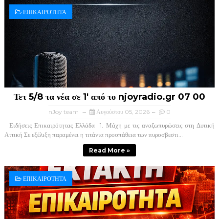
ΕΠΙΚΑΙΡΟΤΗΤΑ
Τετ 5/8 τα νέα σε 1' από το njoyradio.gr 07 00
nJoy team
Αυγούστου 05, 2026
0
Ειδήσεις Επικαιρότητας Ελλάδα ​ 1. Μάχη με τις αναζωπυρώσεις στη Δυτική
Αττική ​Σε εξέλιξη παραμένει η τιτάνια προσπάθεια των πυροσβεστι...
Read More »
ΕΠΙΚΑΙΡΟΤΗΤΑ