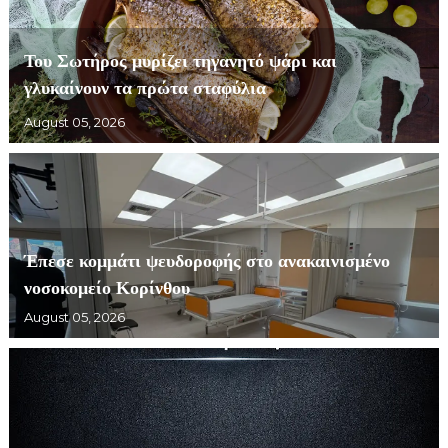
Του Σωτήρος μυρίζει τηγανητό ψάρι και
γλυκαίνουν τα πρώτα σταφύλια
August 05, 2026
Έπεσε κομμάτι ψευδοροφής στο ανακαινισμένο
νοσοκομείο Κορίνθου
August 05, 2026