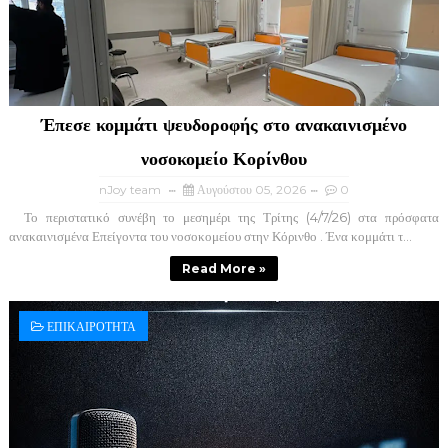
Έπεσε κομμάτι ψευδοροφής στο ανακαινισμένο
νοσοκομείο Κορίνθου
nJoy team
Αυγούστου 05, 2026
0
Το περιστατικό συνέβη το μεσημέρι της Τρίτης (4/7/26) στα πρόσφατα
ανακαινισμένα Επείγοντα του νοσοκομείου στην Κόρινθο . Ένα κομμάτι τ...
Read More »
ΕΠΙΚΑΙΡΟΤΗΤΑ