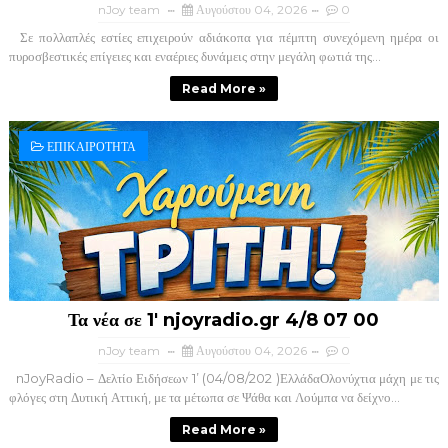
nJoy team
Αυγούστου 04, 2026
0
Σε πολλαπλές εστίες επιχειρούν αδιάκοπα για πέμπτη συνεχόμενη ημέρα οι
πυροσβεστικές επίγειες και εναέριες δυνάμεις στην μεγάλη φωτιά της...
Read More »
ΕΠΙΚΑΙΡΟΤΗΤΑ
Τα νέα σε 1' njoyradio.gr 4/8 07 00
nJoy team
Αυγούστου 04, 2026
0
nJoyRadio – Δελτίο Ειδήσεων 1’ (04/08/202 )ΕλλάδαΟλονύχτια μάχη με τις
φλόγες στη Δυτική Αττική, με τα μέτωπα σε Ψάθα και Λούμπα να δείχνο...
Read More »