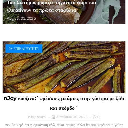
Του Σωτήρος μυρίζει τηγανητό ψάρι και
γλυκαίνουν τα πρώτα σταφύλια
August 05, 2026
ΕΠΙΚΑΙΡΌΤΗΤΑ
nJoy κουζινα:`φρέσκιες μπάμιες στην γάστρα με ξίδι
και σκόρδο`
nJoy team
Αυγούστου 06, 2026
0
Δεν θα κερδίσει η εμφάνιση εδώ, είναι σαφές. Αλλά θα σας κερδίσει η γεύση ,