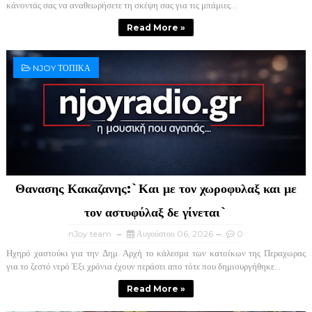
κάνοντάς σας να αναθεωρήσετε τη σκέψη σας για τις μπάμιες...
Read More »
NJOY ΤΟΠΙΚΑ
Θανασης Κακαζανης:`Και με τον χωροφυλαξ και με
τον αστυφύλαξ δε γίνεται`
nJoy team
Αυγούστου 06, 2026
0
Ηχηρό χαστούκι για την Δημ. Αρχή το κάλεσμα των κατοίκων της Περαχωρας
για το ζεστό νερό Έξι χρόνια έχουν περάσει απο τότε που δημιουργήθηκε...
Read More »