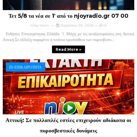
Τετ 5/8 τα νέα σε 1' από το njoyradio.gr 07 00
nJoy team
Αυγούστου 05, 2026
0
Ειδήσεις Επικαιρότητας Ελλάδα ​ 1. Μάχη με τις αναζωπυρώσεις στη Δυτική
Αττική ​Σε εξέλιξη παραμένει η τιτάνια προσπάθεια των πυροσβεστι...
Read More »
ΕΠΙΚΑΙΡΟΤΗΤΑ
Αττική: Σε πολλαπλές εστίες επιχειρούν αδιάκοπα οι
πυροσβεστικές δυνάμεις