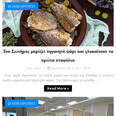
ΕΠΙΚΑΙΡΟΤΗΤΑ
Του Σωτήρος μυρίζει τηγανητό ψάρι και γλυκαίνουν τα
πρώτα σταφύλια
nJoy team
Αυγούστου 05, 2026
0
Στις αρχές Αυγούστου, σε πολλά χωριά και σπίτια της Ελλάδας, η κουζίνα
γεμίζει μυρωδιές από τηγανητά ψάρια . Την ίδια στιγμή, σε καλάθια ...
Read More »
ΕΠΙΚΑΙΡΟΤΗΤΑ