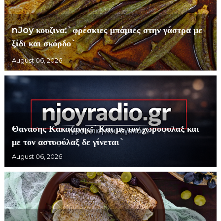
nJoy κουζινα:`φρέσκιες μπάμιες στην γάστρα με
ξίδι και σκόρδο`
August 06, 2026
Θανασης Κακαζανης:`Και με τον χωροφυλαξ και
με τον αστυφύλαξ δε γίνεται`
August 06, 2026