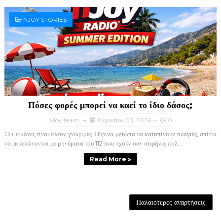
NJOY STORIES
Πόσες φορές μπορεί να καεί το ίδιο δάσος;
nJoy team
Αυγούστου 03, 2026
0
O ι εικόνες είναι πλέον γνώριμες. Πύρινα μέτωπα να καταπίνουν πλαγιές, σπίτια
να εκκενώνονται με μηνύματα του 112 που ηχούν σαν σειρήνες πολ...
Read More »
Παλαιότερες αναρτήσεις